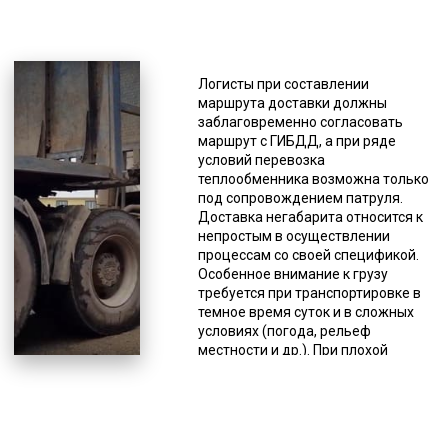
*Единица измерения - руб/км
В случае обнаружения водителем
Логисты при составлении
спецсредства, перевозящего
маршрута доставки должны
негабарит, несоответствия
заблаговременно согласовать
указанным правилам, он должен
маршрут с ГИБДД, а при ряде
прекратить движение и/или
условий перевозка
принять необходимые меры по
теплообменника возможна только
устранению нарушений.
под сопровождением патруля.
Допускается выступ негабарита на
Доставка негабарита относится к
1 м за габариты спецтранспорта,
непростым в осуществлении
как спереди, так и сзади, сбоку
процессам со своей спецификой.
ограничение другое – максимум
Особенное внимание к грузу
0,4 м. В этом случае груз должен
требуется при транспортировке в
маркироваться спецзнаками,
темное время суток и в сложных
например «крупногабаритный
условиях (погода, рельеф
груз». К негабаритам, то есть к
местности и др.). При плохой
грузам, не подходящим под
видимости доставка производится
общепринятые стандарты относят
со специальным обозначением.
строительную,
Это может быть световое
сельскохозяйственную, военную
оформление: фонарь и белый
технику, оборудование для разных
светоотражатель (спереди),