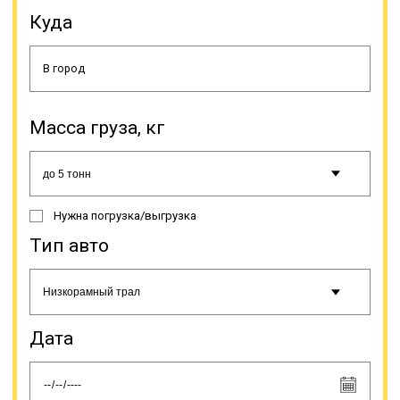
Куда
Масса груза, кг
Передвижение в период
неблагоприятных погодных
условий (гололед, тумана и т.п.)
должно производиться в
Нужна погрузка/выгрузка
соответствии с инструкцией на
этот счет. Если груз перевозится
Тип авто
тралом, водителю разрешается
останавливаться только на
спецстоянках, рядом или на
автодороге этого делать нельзя.
При поломке спецтранспорта,
Дата
необходимо прекратить движение,
как и при ненадежной фиксации
груза, так как это создает угрозу
для безопасности на автодороге.