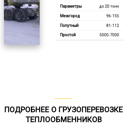
до 20 тонн
96-155
81-112
5000-7000
Тяжелее 20 тонн
121-354
111-240
7000-11000
В габарите, до 20
тонн
80-150
ПОДРОБНЕЕ О ГРУЗОПЕРЕВОЗКЕ
от 75
ТЕПЛООБМЕННИКОВ
6000-7000