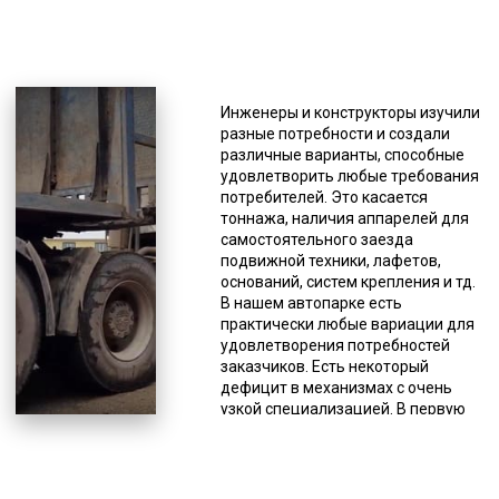
5000-8000
*Единица измерения - руб/км
К основным достоинствам
Инженеры и конструкторы изучили
грузоперевозки кораблей и
разные потребности и создали
траловой перевозки
различные варианты, способные
негабаритного и
удовлетворить любые требования
крупногабаритного груза
потребителей. Это касается
относятся: возможность выбора
тоннажа, наличия аппарелей для
самого оптимального маршрута
самостоятельного заезда
(гибкость в построении линии
подвижной техники, лафетов,
движения, нет необходимости в
оснований, систем крепления и тд.
привязке к железнодорожным
В нашем автопарке есть
путям и портам), что позволяет
практически любые вариации для
осуществить доставку груза в
удовлетворения потребностей
более быстрые сроки;
заказчиков. Есть некоторый
оперативность оформления
дефицит в механизмах с очень
заказа и доставки груза в пункт
узкой специализацией. В первую
назначения; наиболее удобные и
очередь это модульные
выгодные условия по доставке,
платформы, полуприцепы с
оптимальный график; соблюдение
креплением под килевые суда и
правил транспортировки груза,
части ветрогенераторов. При