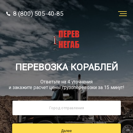
8 (800) 505-40-85
Заказать
перевозку
О компании
ПЕРЕВОЗКА КОРАБЛЕЙ
Грузы
Ответьте на 4 уточнения
и закажите расчет цены грузоперевозки за 15 минут!
8 (800) 505-40-85
Звонок по РФ бесплатный
Далее
sale@simtruck-negabarit.ru