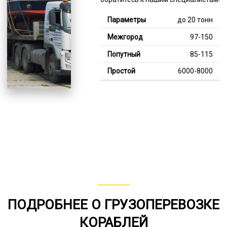
до 20 тонн
97-150
85-115
6000-8000
Тяжелее 20 тонн
126-349
110-205
8000-12000
В габарите, до 20
тонн
80-146
ПОДРОБНЕЕ О ГРУЗОПЕРЕВОЗКЕ
от 75
КОРАБЛЕЙ