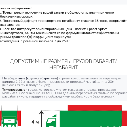
ажная информация!
. Точная цена и включение вашей заявки в общую логистику - при четко
бозначенных сроках;
. Постоянный дефицит транспорта по негабариту тяжелее 38 тонн, оформляйт
аказ заранее;
. Если вас интересует ориентировочная цена - логисты рассСургут,
ижневартовск, Ханты-Мансийскют её по формуле (километраж)х(ставка на
ужный транспорт)х(коэффициент маршрута).
асхождения с реальной ценой от 7 до 25%!
ДОПУСТИМЫЕ РАЗМЕРЫ ГРУЗОВ ГАБАРИТ/
НЕГАБАРИТ
Негабаритные (крупногабаритные)
- грузы, которые выходят за параметры:
ширина 2,55м, высота 4м (от поверхности проезжей части), длина 20м
(включая тягач и полуприцеп);
Тяжеловесные
- грузы, которые, с учетом массы автопоезда, превышают
максимальное значение 38 тонн. Они должны перевозиться только по заране
разработанному маршруту с соблюдением особых норм безопасности.