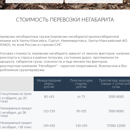
СТОИМОСТЬ ПЕРЕВОЗКИ НЕГАБАРИТА
еревозка негабаритных грузов (перевозка негабарита) крупногабаритной
ехники из/в Ханты-Мансийск, Сургут, Нижневартовск, Ханты-Манскийский АО
ХМАО), по всей России и странам СНГ.
тоговая стоимость перевозки негабарита зависит от многих факторов: наличия
ранспорта и спроса в районе погрузки, состояния дорог, протяженности
аршрута, габаритов груза, сезонности и еще множества факторов.
ранспортная компания "Негабарит" - гарантия оперативной, безопасной и без
роблемной грузоперевозки.
Междугородние
Попутно в одну
Простой под загрузко
рейсы,
сторону,
(свыше 1 суток) руб
руб/км
руб/км
сутки
Спецтехника на трале
80-145
от 75
5000-8000
( в габарите, до 20
тонн)
Низкорамный прицеп
110-150
90-105
5000-8000
( негабарит, до 38
тонн)
Низкорамный прицеп
190-450
150-190
57000-12000
( негабарит, >38 тонн)