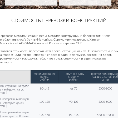
СТОИМОСТЬ ПЕРЕВОЗКИ КОНСТРУКЦИЙ
еревозка металлическихи ферм, металлоконструкций и балок (в том числе
егабаритных) из/в Ханты-Мансийск, Сургут, Нижневартовск, Ханты-
анскийский АО (ХМАО), по всей России и странам СНГ.
тоговая стоимость перевозки металлоконструкции или ЖБИ зависит от многи
акторов: наличия транспорта и спроса в районе погрузки, состояния дорог,
ротяженности маршрута, габаритов груза, сезонности и еще множества
акторов.
Междугородние
Попутно в одну
Простой под загрузко
рейсы,
сторону,
(свыше 1 суток) руб
руб/км
руб/км
сутки
Конструкции на трале
80-145
от 75
5000-8000
( в габарите, до 20
тонн)
Низкорамный прицеп
110-150
90-105
5000-8000
( негабарит, до 38
тонн)
Низкорамный прицеп
190-450
150-190
57000-12000
( негабарит, >38 тонн)