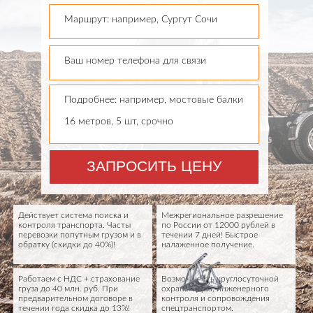
Маршрут: например, Сургут Сочи
Ваш номер телефона для связи
Подробнее: например, мостовые балки
16 метров, 5 шт, срочно
ЗАПРОСИТЬ ЦЕНУ
Действует система поиска и
Межрегиональное разрешение
контроля транспорта. Часты
по России от 12000 рублей в
перевозки попутным грузом и в
течении 7 дней! Быстрое
обратку (скидки до 40%)!
налаженное получение.
Работаем с НДС + страхование
Возможность круглосуточной
груза до 40 млн. руб. При
охраны груза, инженерного
предварительном договоре в
контроля и сопровождения
течении года скидка до 13%!
спецтранспортом.