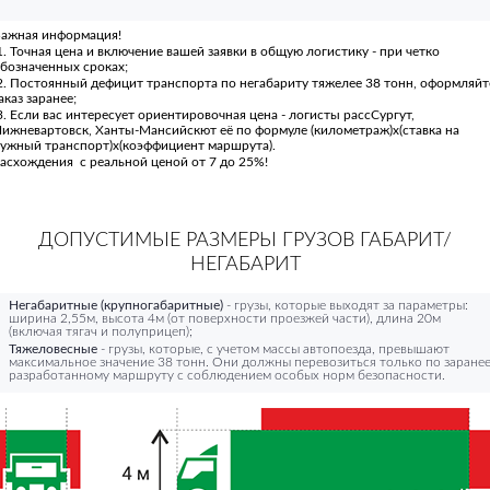
ажная информация!
. Точная цена и включение вашей заявки в общую логистику - при четко
бозначенных сроках;
. Постоянный дефицит транспорта по негабариту тяжелее 38 тонн, оформляйт
аказ заранее;
. Если вас интересует ориентировочная цена - логисты рассСургут,
ижневартовск, Ханты-Мансийскют её по формуле (километраж)х(ставка на
ужный транспорт)х(коэффициент маршрута).
асхождения с реальной ценой от 7 до 25%!
ДОПУСТИМЫЕ РАЗМЕРЫ ГРУЗОВ ГАБАРИТ/
НЕГАБАРИТ
Негабаритные (крупногабаритные)
- грузы, которые выходят за параметры:
ширина 2,55м, высота 4м (от поверхности проезжей части), длина 20м
(включая тягач и полуприцеп);
Тяжеловесные
- грузы, которые, с учетом массы автопоезда, превышают
максимальное значение 38 тонн. Они должны перевозиться только по заране
разработанному маршруту с соблюдением особых норм безопасности.