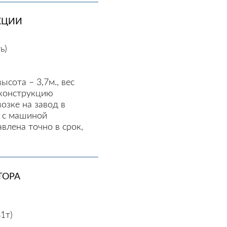
КЦИИ
ь)
ысота – 3,7м., вес
оконструкцию
озке на завод в
л с машиной
влена точно в срок,
ТОРА
1т)