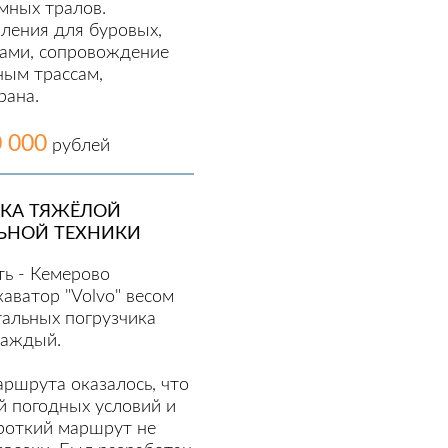
мных тралов.
ления для буровых,
нами, сопровождение
ым трассам,
рана.
0 000
рублей
ЗКА ТЯЖЁЛОЙ
ЬНОЙ ТЕХНИКИ
ть - Кемерово
каватор "Volvo" весом
тальных погрузчика
 каждый.
ршрута оказалось, что
й погодных условий и
ороткий маршрут не