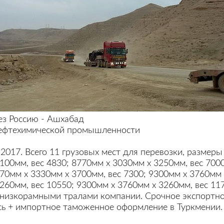
рез Россию - Ашхабад
ефтехимической промышленности
.2017. Всего 11 грузовых мест для перевозки, размер
100мм, вес 4830; 8770мм х 3030мм х 3250мм, вес 700
770мм х 3330мм х 3700мм, вес 7300; 9300мм х 3760мм 
260мм, вес 10550; 9300мм х 3760мм х 3260мм, вес 117
 низкорамными тралами компании. Срочное экспортно
сь + импортное таможенное оформление в Туркмении.