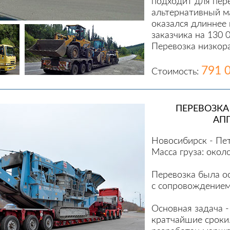
подходит для пер
альтернативный м
оказался длиннее 
заказчика на 130 
Перевозка низко
791 
Стоимость:
ПЕРЕВОЗКА
АП
Новосибирск - Пе
Масса груза: окол
Перевозка была о
с сопровождением
Основная задача -
кратчайшие сроки