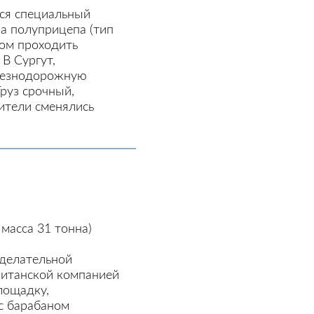
тся специальный
а полуприцепа (тип
сом проходить
В Сургут,
лезнодорожную
руз срочный,
ители сменялись
масса 31 тонна)
оделательной
ританской компанией
площадку,
с барабаном