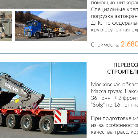
помощью низкора
Специальные креп
погрузка автокра
ДПС по федеральн
круглосуточная ох
2 68
Стоимость:
ПЕРЕВО
СТРОИТЕЛ
Московская облас
Масса груза: 1 экс
36 тонн + 2 фрон
"Solg" по 16 тонн
При подготовке ма
из-за особенносте
качества трасс, к