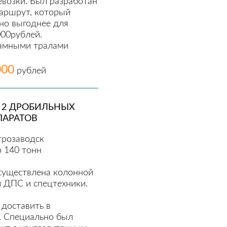
евозки. Был разработан
аршрут, который
но выгоднее для
000рублей.
рамными тралами
000
рублей
 2 ДРОБИЛЬНЫХ
ПАРАТОВ
трозаводск
о 140 тонн
существлена колонной
 ДПС и спецтехники.
 доставить в
. Специально был