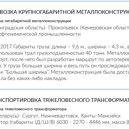
ЕВОЗКА КРУПНОГАБАРИТНОЙ МЕТАЛЛОКОНСТРУ
нградская область)- Прокопьевск (Кемеровская област
ефтехимической промышленности
2017 Габариты груза: длина – 9,6 м., ширина – 4,3 м., в
спользован трал грузоподъемностью 40 тонн. Металл
орт, после чего был разработан маршрут по автоперев
. У груза большая ширина и весь путь он проследова
к "Большая ширина". Металлоконструкция была доста
ла без каких-либо накладок.
НСПОРТИРОВКА ТЯЖЕЛОВЕСНОГО ТРАНСФОРМА
еларусь)- Сургут, Нижневартовск, Ханты-Мансийск
ор (габариты (Д/Ш/В) 6030 - 2270 - 4446 мм, масса 8