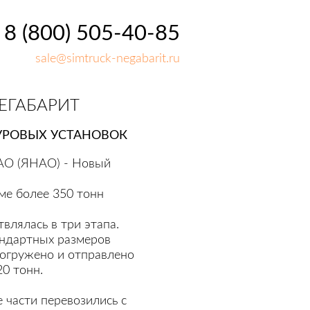
8 (800) 505-40-85
sale@simtruck-negabarit.ru
ЕГАБАРИТ
БУРОВЫХ УСТАНОВОК
АО (ЯНАО) - Новый
мме более 350 тонн
влялась в три этапа.
ндартных размеров
погружено и отправлено
0 тонн.
 части перевозились с