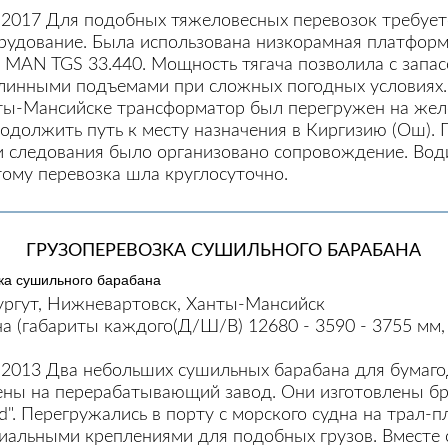
2.2017 Для подобных тяжеловесных перевозок требуе
рудование. Была использована низкорамная платформ
ач MAN TGS 33.440. Мощность тягача позволила с запа
линными подъемами при сложных погодных условиях. 
ты-Мансийске трансформатор был перегружен на же
одолжить путь к месту назначения в Киргизию (Ош). Г
и следования было организовано сопровождение. Вод
тому перевозка шла круглосуточно.
ГРУЗОПЕРЕВОЗКА СУШИЛЬНОГО БАРАБАНА
ургут, Нижневартовск, Ханты-Мансийск
а (габариты каждого(Д/Ш/В) 12680 - 3590 - 3755 мм, 
7.2013 Два небольших сушильных барабана для бумаг
ны на перерабатывающий завод. Они изготовлены б
ted". Перегружались в порту с морского судна на трал-
иальными креплениями для подобных грузов. Вместе 