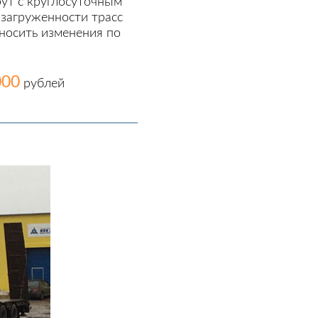
ут с круглосуточным
 загруженности трасс
носить изменения по
000
рублей