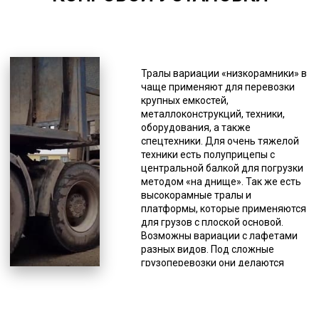
5000-7000
*Единица измерения - руб/км
Если копровая установка
Тралы вариации «низкорамники» в
(например, распространенная
чаще применяют для перевозки
СП-49) перевозится тралом,
крупных емкостей,
водителю разрешается
металлоконструкций, техники,
останавливаться только на
оборудования, а также
спецстоянках, рядом или на
спецтехники. Для очень тяжелой
автодороге этого делать нельзя.
техники есть полуприцепы с
При поломке спецтранспорта,
центральной балкой для погрузки
необходимо прекратить движение,
методом «на днище». Так же есть
как и при ненадежной фиксации
высокорамные тралы и
груза, так как это создает угрозу
платформы, которые применяются
для безопасности на автодороге.
для грузов с плоской основой.
Когда нужно доставить
Возможны вариации с лафетами
крупногабаритный или
разных видов. Под сложные
нестандартный груз, оптимальным
грузоперевозки они делаются
выбором является трал. Данная
индивидуально, но для различных
спецтехника не имеет кузова,
резервуаров и емкостей могут
вместо которого у него грузовые
быть стандартные заводские
платформы без ограничительных
решения. Компании и частные