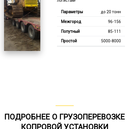
логистам!
до 20 тонн
96-156
85-111
5000-8000
Тяжелее 20 тонн
128-352
114-245
8000-11000
В габарите, до 20
тонн
80-140
ПОДРОБНЕЕ О ГРУЗОПЕРЕВОЗКЕ
от 75
КОПРОВОЙ УСТАНОВКИ