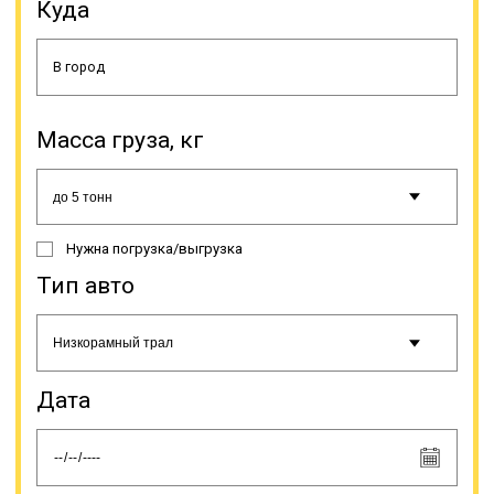
пользования исключает заботу о
Куда
ремонте, хранении, поиске
водителя, оформлении
документации. Просто выбирается
транспортно-экспедиционная
компания и делается заявка. Если
у вас постоянный объем грузов –
Масса груза, кг
мы можем поставить тягачи с
полуприцепами на отдельный
маршрут с вариантом загрузки в
«обратку».
Нужна погрузка/выгрузка
Онлайн заявка
Тип авто
Дата