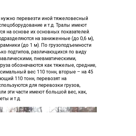
вая перевозка нужна не только для
и нужно перевезти иной тяжеловесный
 спецоборудование и т.д. Тралы имеют
ся на основе их основных показателей.
дразделяются на заниженные (до 0,6 м),
орамники (до 1 м). По грузоподъемности
ько подтипов, различающихся по виду
равлическими, пневматическими,
руза обозначаются как тяжелые, средние,
имальный вес 110 тонн, вторые – на 45
ающий 110 тонн, перевозят на
спользуются для перевозки грузов,
ли эти части имеют большой вес, как,
ты и т.д.