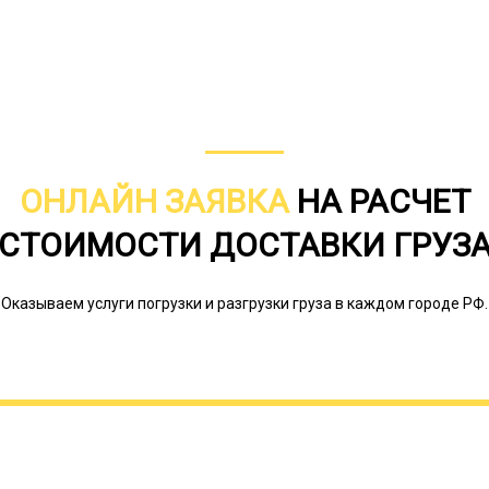
ОНЛАЙН ЗАЯВКА
НА РАСЧЕТ
СТОИМОСТИ ДОСТАВКИ ГРУЗ
Транспортных компаний много, но н
Оказываем услуги погрузки и разгрузки груза в каждом городе РФ.
перевозки негабаритных грузов, не 
соответствующего вида техники, но 
специальное разрешение, дающее пр
Оно выдается Министерством трансп
тралов в собственном автопарке встр
некоторые разновидности этой спе
этом случае компания может осущес