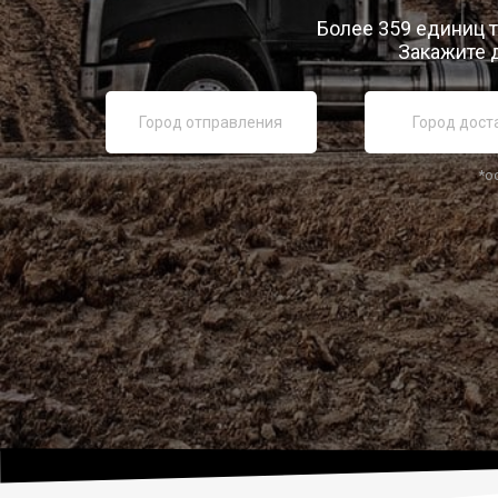
Более 359 единиц т
Закажите 
*о