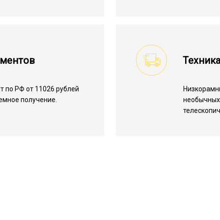
ументов
Техника
 по РФ от 11026 рублей
Низкорамн
лемное получение.
необычных 
телескопич