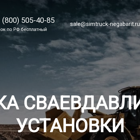
 (800) 505-40-85
 (800) 505-40-85
sale@simtruck-negabarit.ru
sale@simtruck-negabarit.r
ок по России бесплатно
ок по РФ бесплатный
Заказа
КА СВАЕВДАВ
УСТАНОВКИ