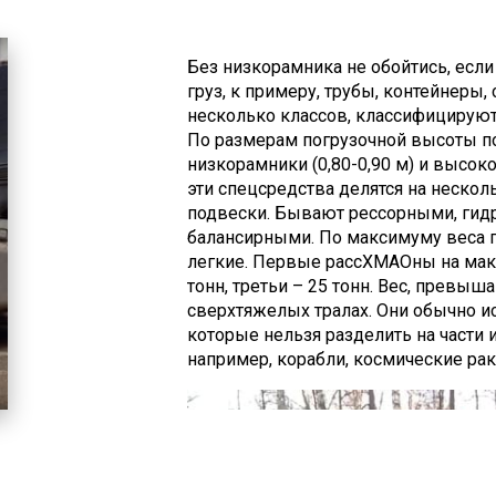
большой высоты под мостами. Трало
доставки техники.
Без низкорамника не обойтись, есл
груз, к примеру, трубы, контейнеры,
несколько классов, классифицируют
По размерам погрузочной высоты по
низкорамники (0,80-0,90 м) и высок
эти спецсредства делятся на нескол
подвески. Бывают рессорными, гид
балансирными. По максимуму веса г
легкие. Первые рассХМАОны на макс
тонн, третьи – 25 тонн. Вес, превыш
сверхтяжелых тралах. Они обычно и
которые нельзя разделить на части и
например, корабли, космические раке