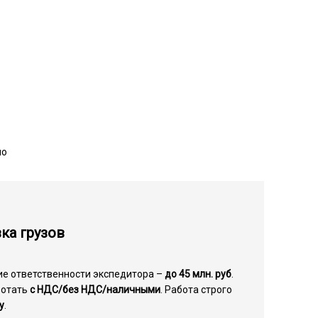
но
ка грузов
ие ответственности экспедитора –
до 45 млн. руб
.
ботать
с НДС/без НДС/наличными
. Работа строго
у
.