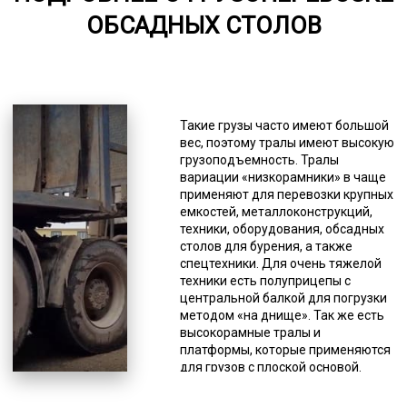
от 75
ОБСАДНЫХ СТОЛОВ
5000-7000
*Единица измерения - руб/км
При передвижении нельзя
Такие грузы часто имеют большой
превышать допустимый предел по
вес, поэтому тралы имеют высокую
скорости, который равен 60 км/час,
грузоподъемность. Тралы
а на сложных участках автодорог
вариации «низкорамники» в чаще
(мосты и т.п.) – 15 км/час. Также
применяют для перевозки крупных
водители категорически не
емкостей, металлоконструкций,
должны отклоняться от
техники, оборудования, обсадных
составленного логистами
столов для бурения, а также
маршрута. Передвижение в
спецтехники. Для очень тяжелой
период неблагоприятных
техники есть полуприцепы с
погодных условий (гололед,
центральной балкой для погрузки
тумана и т.п.) должно
методом «на днище». Так же есть
производиться в соответствии с
высокорамные тралы и
инструкцией на этот счет. Если
платформы, которые применяются
груз перевозится тралом,
для грузов с плоской основой.
водителю разрешается
Возможны вариации с лафетами
останавливаться только на
разных видов. Под сложные