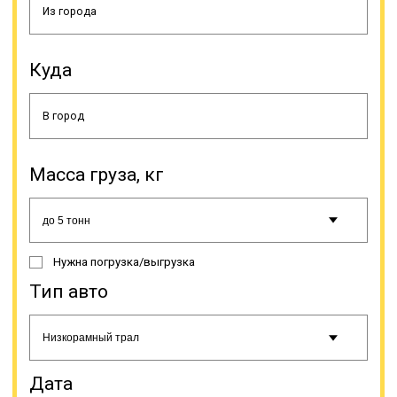
К тому же такой вариант
Куда
пользования исключает заботу о
ремонте, хранении, поиске
водителя, оформлении
документации. Просто выбирается
транспортно-экспедиционная
компания и делается заявка. Если
Масса груза, кг
у вас постоянный объем грузов –
мы можем поставить тягачи с
полуприцепами на отдельный
маршрут с вариантом загрузки в
«обратку». К основным
Нужна погрузка/выгрузка
достоинствам грузоперевозки
этой спецтехники и траловой
Тип авто
перевозки негабаритного и
крупногабаритного груза
относятся: возможность выбора
самого оптимального маршрута
(гибкость в построении линии
Дата
движения, нет необходимости в