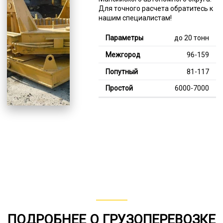
Для точного расчета обратитесь к
нашим специалистам!
до 20 тонн
96-159
81-117
6000-7000
Тяжелее 20 тонн
128-344
113-187
7000-13000
В габарите, до 20
тонн
80-152
ПОДРОБНЕЕ О ГРУЗОПЕРЕВОЗКЕ