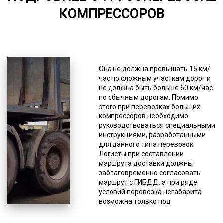
от 75
КОМПРЕССОРОВ
6000-7000
*Единица измерения - руб/км
К основным из них относятся: груз
Она не должна превышать 15 км/
не должен затруднять водителю
час по сложным участкам дорог и
мониторить сигналы от других
не должна быть больше 60 км/час
водителей; груз не должен
по обычным дорогам. Помимо
ограничивать обзор водителю
этого при перевозках больших
спецтранспорта; все
компрессоров необходимо
осветительные приборы
руководствоваться специальными
спецтранспорта, опознавательные
инструкциями, разработанными
и регистрационные знаки должны
для данного типа перевозок.
быть видимы (не перекрываться
Логисты при составлении
негабаритным грузом, даже
маршрута доставки должны
частично); груз не должен
заблаговременно согласовать
препятствовать управлению
маршрут с ГИБДД, а при ряде
спецтранспортом или влиять на
условий перевозка негабарита
качество его движения (снижать
возможна только под
устойчивость и др.); водитель
сопровождением патруля.
спецтранспорта должен следить,
Доставка негабарита относится к