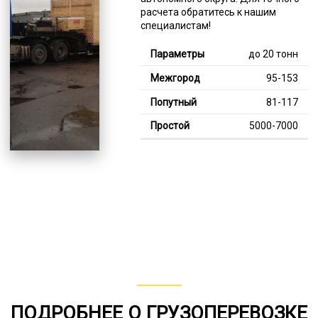
расчета обратитесь к нашим
специалистам!
до 20 тонн
95-153
81-117
5000-7000
Тяжелее 20 тонн
124-357
112-207
8000-12000
В габарите, до 20
тонн
80-155
ПОДРОБНЕЕ О ГРУЗОПЕРЕВОЗКЕ