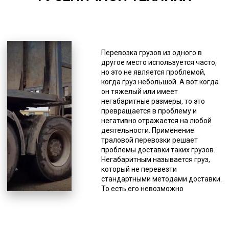
6000-7000
*Единица измерения - руб/км
Благодаря таким характеристикам
Перевозка грузов из одного в
возможно «два в одном» -
другое место используется часто,
перевозка техники на гусенчином
но это не является проблемой,
ходу по относительному
когда груз небольшой. А вот когда
бездорожью. Такая
он тяжелый или имеет
необходимость часто возникает
негабаритные размеры, то это
при заборе груза из мест со
превращается в проблему и
сложными условиями работы –
негативно отражается на любой
месторождения, делянки,
деятельности. Применение
вахтовые городки. Такая техника
траловой перевозки решает
так же может пригодиться при
проблемы доставки таких грузов.
доставке по «зимникам». Это
Негабаритным называется груз,
временные трассы проложенные в
который не перевезти
северных регионах прямо по
стандартными методами доставки.
снежному насту. Тралы с
То есть его невозможно
фронтальной погрузкой имеют
перевозить ни железнодорожным
такие особенности, как малый угол
грузовым транспортом, ни
заезда и низкая высота для
грузовой авиацией, ни грузовым
погрузки. Такая вариация
автотранспортом. В ПДД под