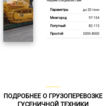
нашим специалистам!
до 20 тонн
97-154
82-113
5000-8000
Тяжелее 20 тонн
120-351
110-203
7000-13000
В габарите, до 20
тонн
80-150
ПОДРОБНЕЕ О ГРУЗОПЕРЕВОЗКЕ
от 75
ГУСЕНИЧНОЙ ТЕХНИКИ