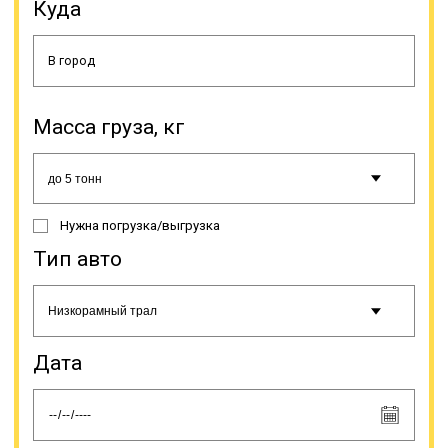
этой спецтехники и траловой
Куда
перевозки негабаритного и
крупногабаритного груза
относятся: возможность выбора
самого оптимального маршрута
(гибкость в построении линии
движения, нет необходимости в
Масса груза, кг
привязке к железнодорожным
путям и портам), что позволяет
осуществить доставку груза в
более быстрые сроки;
оперативность оформления
Нужна погрузка/выгрузка
заказа и доставки груза в пункт
назначения; наиболее удобные и
Тип авто
выгодные условия по доставке,
оптимальный график; соблюдение
правил транспортировки груза,
обеспечение контроля груза во
время перевозки; существенная
Дата
экономия в сравнении с авиа- или
железнодорожной доставкой
такого груза на маршрутах малой и
средней дальности;
информирование заказчика о