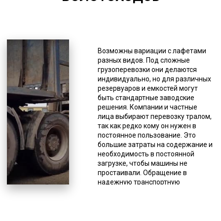
6000-7000
*Единица измерения - руб/км
При поломке спецтранспорта,
Возможны вариации с лафетами
необходимо прекратить движение,
разных видов. Под сложные
как и при ненадежной фиксации
грузоперевозки они делаются
груза, так как это создает угрозу
индивидуально, но для различных
для безопасности на автодороге.
резервуаров и емкостей могут
Когда нужно доставить
быть стандартные заводские
крупногабаритный или
решения. Компании и частные
нестандартный болотоход,
лица выбирают перевозку тралом,
оптимальным выбором является
так как редко кому он нужен в
трал. Данная спецтехника не
постоянное пользование. Это
имеет кузова, вместо которого у
большие затраты на содержание и
него грузовые платформы без
необходимость в постоянной
ограничительных бортов, поэтому
загрузке, чтобы машины не
можно доставлять грузы, габариты
простаивали. Обращение в
которых значительно отличаются
надежную транспортную
от стандартных. Плюсом так же
компанию является наиболее
является возможность погрузки и
разумным вариантом пользования
выгрузки с любой стороны, а так
данной разновидностью
же специальные приспособления
спецтехники, особенно если речь