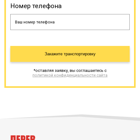
статусе доставки; ведение всей
Номер телефона
необходимой документации.
Грузовые полуприцепы не имеют
альтернативы для
транспортировки негабаритного
груза.
Онлайн заявка
Закажите транспортировку
*оставляя заявку, вы соглашаетесь с
политикой конфиденциальности сайта