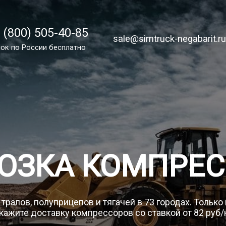
 (800) 505-40-85
 (800) 505-40-85
sale@simtruck-negabarit.ru
sale@simtruck-negabarit.r
ок по РФ бесплатно
ок по России бесплатно
Заказа
ОЗКА КОМПРЕ
тралов, полуприцепов и тягачей в 73 городах. Только
кажите доставку компрессоров со ставкой от 82 руб/