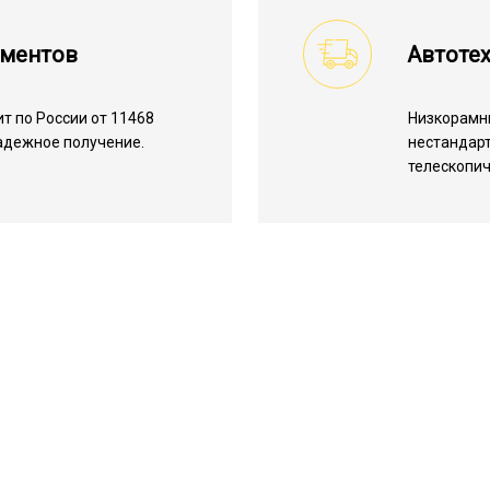
ументов
Автотех
т по России от 11468
Низкорамн
надежное получение.
нестандарт
телескопич