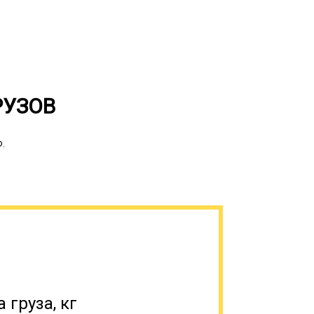
РУЗОВ
Ф.
ляется соблюдение определенной
его негабарит. При передвижении нельзя
рости, который равен 60 км/час, а на
 т.п.) – 15 км/час. Также водители
ся от составленного логистами маршрута.
тных погодных условий (гололед, тумана
етствии с инструкцией на этот счет.
 груза, кг