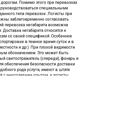
дорогам. Помимо этого при перевозках
тодорогам с минимальной скоростью.
 руководствоваться специальными
данного типа перевозок. Логисты при
лжны заблаговременно согласовать
ий перевозка негабарита возможна
 Доставка негабарита относится к
сам со своей спецификой. Особенное
нспортировке в темное время суток и в
естности и др.). При плохой видимости
ным обозначением. Это может быть
ый светоотражатель (спереди), фонарь и
ля обеспечения безопасности доставки
обного рода услуги, имеют в штате
 с многолетним опытом, а логисты
аршрут.