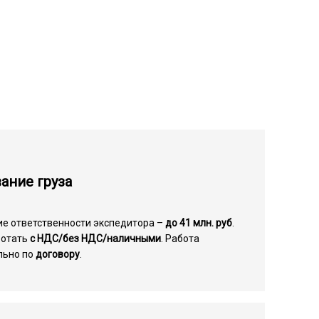
ание груза
ие ответственности экспедитора –
до 41 млн. руб
.
ботать
с НДС/без НДС/наличными
. Работа
льно по
договору
.