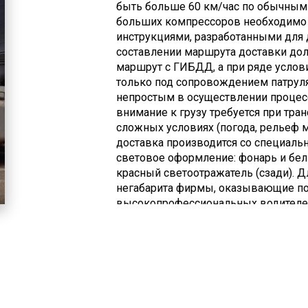
быть больше 60 км/час по обычным 
транспортировка негабаритов по ав
больших компрессоров необходимо
инструкциями, разработанными для 
составлении маршрута доставки до
маршрут с ГИБДД, а при ряде услов
только под сопровождением патруля.
непростым в осуществлении процес
внимание к грузу требуется при тра
сложных условиях (погода, рельеф м
доставка производится со специаль
световое оформление: фонарь и бел
красный светоотражатель (сзади). Д
негабарита фирмы, оказывающие под
высокопрофессиональных водителей
составляют наиболее безопасный м