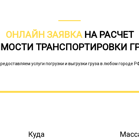
ОНЛАЙН ЗАЯВКА
НА РАСЧЕТ
МОСТИ ТРАНСПОРТИРОВКИ Г
редоставляем услуги погрузки и выгрузки груза в любом городе Р
Очень важным для безопасности яв
скорости спецсредства, доставляющ
превышать допустимый предел по ско
сложных участках автодорог (мосты и
категорически не должны отклонять
Передвижение в период неблагоприя
и т.п.) должно производиться в соотв
Куда
Масса